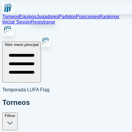
Torneos
Equipos
Jugadores
Partidos
Posiciones
Rankings
Iniciar Sesión
Registrarse
Abrir menú principal
Temporada LUFA Flag
Torneos
Filtros